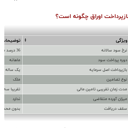
00:00
/
00:00
ازپرداخت اوراق چگونه است؟
ویژگی
توضیحات
نرخ سود سالانه
36 درصد موثر تمام شده + 2 تا 6 درصد کارمزد
دوره پرداخت سود
ماهانه
بازپرداخت اصل سرمایه
یک ساله
نوع تضامین
ملک
مدت زمان تقریبی تامین مالی
تقریبا سه ما
میزان آورده متقاضی
ندارد
سقف دریافت
بدون محدود