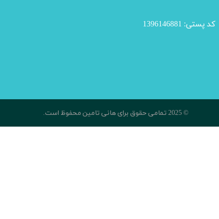
کد پستی: 1396146881
© 2025 تمامی حقوق برای هانی تامین محفوظ است​​​​​​​.