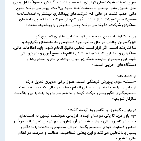
«برای نمونه، شرکت‌های تولیدی با محصولات تند گردش معمولاً با ابزارهایی
مثل
تامین مالی جمعی
یا
ضمانت‌نامه تعهد پرداخت
بهتر می‌توانند منابع
مالی جذب کنند، در حالی که شرکت‌های پیمانکاری بیشتر به
ضمانت‌نامه
حسن انجام تعهدات
نیاز دارند. الگوریتم‌های هوشمند با تحلیل داده‌های
عملکردی شرکت، دقیقاً می‌توانند چنین تطبیقی را پیشنهاد دهند.»
وی با اشاره به موانع موجود در توسعه این فناوری تصریح کرد:
«بزرگ‌ترین چالش در حال حاضر، نبود دسترسی به داده‌های یکپارچه و
ساختارمند است. اگر قرار است تحلیل دقیق انجام شود، باید اطلاعات مالی،
عملکردی و اعتباری شرکت‌ها به شکل نظام‌مند جمع‌آوری و به‌روزرسانی
شود. این موضوع نیازمند همکاری میان نهادهای مالی، صندوق‌ها و
دستگاه‌های اجرایی است.»
او ادامه داد:
«مسئله دوم، پذیرش فرهنگی است. هنوز برخی مدیران تمایل دارند
ارزیابی‌ها را صرفاً به‌صورت سنتی انجام دهند. در حالی که دنیا به سمت
تصمیم‌گیری الگوریتمی حرکت کرده و ما هم دیر یا زود باید با این واقعیت
سازگار شویم.»
در پایان، گوهری با نگاهی به آینده گفت:
«به باور من، تا یکی دو سال آینده، ارزیابی هوشمند تبدیل به استاندارد
جدید در تامین مالی خواهد شد. در آن زمان، هیچ نهادی نمی‌تواند صرفاً بر
اساس قضاوت فردی تصمیم بگیرد. هوش مصنوعی، داده‌ها را با دقتی
بسیار بالا تحلیل می‌کند و این یعنی شفافیت، عدالت و سرعت در نظام
مالی کشور.»