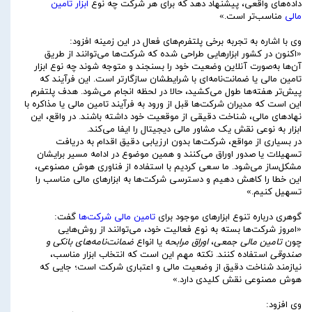
داده‌های واقعی، پیشنهاد دهد که برای هر شرکت چه نوع
ابزار تامین
مالی
مناسب‌تر است.»
وی با اشاره به تجربه برخی پلتفرم‌های فعال در این زمینه افزود:
«اکنون در کشور ابزارهایی طراحی شده که شرکت‌ها می‌توانند از طریق
آن‌ها به‌صورت آنلاین وضعیت خود را بسنجند و متوجه شوند چه نوع ابزار
تامین مالی یا ضمانت‌نامه‌ای با شرایطشان سازگارتر است. این فرآیند که
پیش‌تر هفته‌ها طول می‌کشید، حالا در لحظه انجام می‌شود. هدف پلتفرم
این است که مدیران شرکت‌ها قبل از ورود به فرآیند تامین مالی یا مذاکره با
نهادهای مالی، شناخت دقیقی از موقعیت خود داشته باشند. در واقع، این
ابزار به نوعی نقش یک مشاور مالی دیجیتال را ایفا می‌کند.
در بسیاری از مواقع، شرکت‌ها بدون ارزیابی دقیق اقدام به دریافت
تسهیلات یا صدور اوراق می‌کنند و همین موضوع در ادامه مسیر برایشان
مشکل‌ساز می‌شود. ما سعی کردیم با استفاده از فناوری هوش مصنوعی،
این خطا را کاهش دهیم و دسترسی شرکت‌ها به ابزارهای مالی مناسب را
تسهیل کنیم.»
گوهری درباره تنوع ابزارهای موجود برای
تامین مالی شرکت‌ها
گفت:
«امروز شرکت‌ها بسته به نوع فعالیت خود، می‌توانند از روش‌هایی
چون
تامین مالی جمعی
،
اوراق مرابحه
یا انواع
ضمانت‌نامه‌های بانکی و
صندوقی
استفاده کنند. نکته مهم این است که انتخاب ابزار مناسب،
نیازمند شناخت دقیق از وضعیت مالی و اعتباری شرکت است؛ جایی که
هوش مصنوعی نقش کلیدی دارد.»
وی افزود: