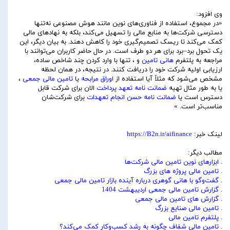
وی افزود:
«در مجموع، استفاده از فناوری‌های نوین مانند هوش مصنوعی نه‌تنها
دسترسی شرکت‌ها به منابع مالی را تسهیل می‌کند، بلکه به نهادهای مالی
کمک می‌کند تا ریسک تصمیم‌گیری خود را کاهش دهند. به بیان دیگر، این
یک تحول برد–برد برای هر دو طرف است. در حال حاضر کاربران می‌توانند با
مراجعه به پلتفرم
هانی تامین
و ، تنها با وارد کردن چند شاخص ساده،
ارزیابی اولیه شرکت خود را دریافت کنند. در نتیجه، در همان لحظه
مشخص می‌شود که مثلاً آیا استفاده از
اوراق مرابحه
یا
تامین مالی جمعی
،
یا به طور مثال تهیه
ضمانت نامه تعهد پرداخت
الان برای شرکت قابل
دسترس است یا
ضمانت نامه حسن انجام تعهدات
برای شرکت‌شان
مناسب‌تر است. »
لینک خبر:
https://B2n.ir/aifinance
مطالب دیگر:
.
ابزارهای نوین تامین مالی شرکت‌ها
.
تامین مالی پروژه های بزرگ
.
گفت‌وگو با هانی گوهری درباره آینده بازار تامین مالی جمعی
.
گزارش تامین مالی جمعی اردیبهشت 1404
.
گزارش های تامین مالی جمعی
.
تامین مالی صنایع بزرگ
.
پلتفرم تامین مالی
.
تامین مالی شفاف چگونه به رشد کسب‌وکار کمک می‌کند؟