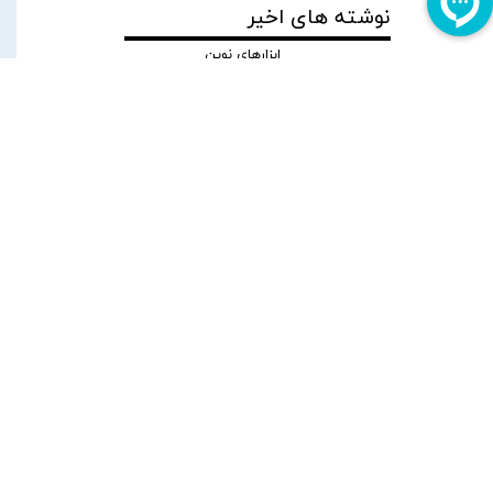
نوشته های اخیر
ابزارهای نوین
تامین مالی
شرکت‌ها؛ خرید
دین، ضمانت‌نامه
تعهد پرداخت، ضمانت‌نامه
حسن انجام تعهدات،
پیش‌پرداخت و گمرکی
۰۱ دی ۰۴
گفت‌وگو رسانه
بانکداری نوین با
هانی گوهری، فعال
حوزه فین‌تک
درباره نقش هوش مصنوعی در
ارزیابی شرکت‌ها
۱۰ آبان ۰۴
گفت‌وگو با هانی
گوهری درباره
آینده بازار تامین
مالی جمعی |
سایت خبری اقتصاد روز ایران
۱۲ مهر ۰۴
گزارش تامین مالی